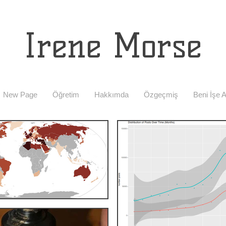
Irene Morse
New Page
Öğretim
Hakkımda
Özgeçmiş
Beni İşe A