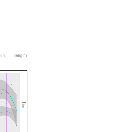
lın
İletişim